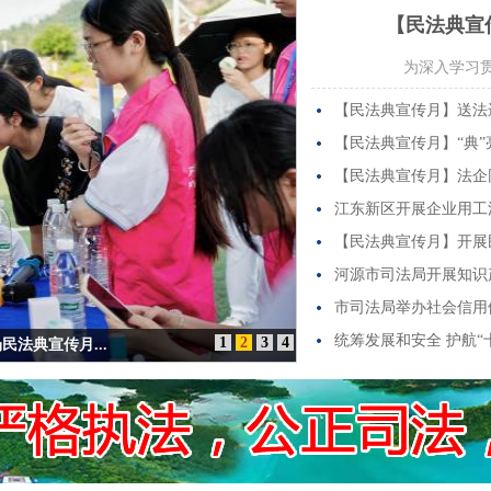
【民法典宣传
为深入学习贯
【民法典宣传月】送法进
【民法典宣传月】“典”
【民法典宣传月】法企
江东新区开展企业用工
【民法典宣传月】开展
河源市司法局开展知识
市司法局举办社会信用
统筹发展和安全 护航“
1
2
3
4
法典宣传月...