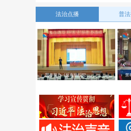
法治点播
普法
我市举办《反有组织犯...
禁