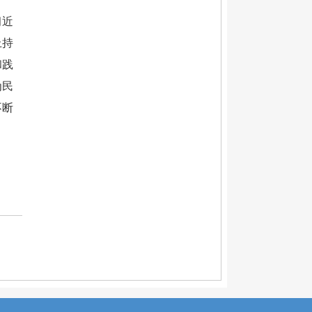
习近
上持
和践
为民
不断