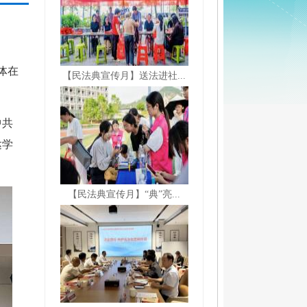
体在
【民法典宣传月】送法进社...
中共
达学
【民法典宣传月】“典”亮...