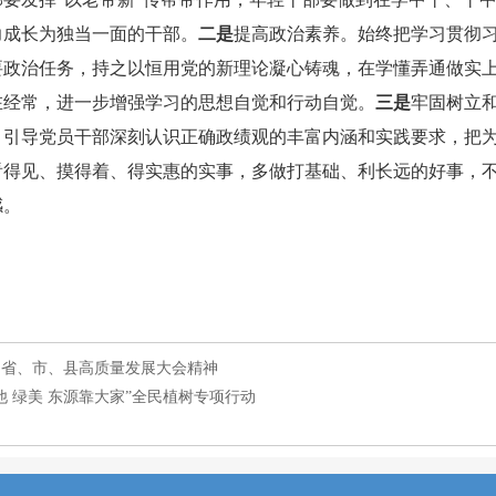
力成长为独当一面的干部。
二是
提高政治素养。始终把学习贯彻
要政治任务，持之以恒用党的新理论凝心铸魂，在学懂弄通做实
在经常，进一步增强学习的思想自觉和行动自觉。
三是
牢固树立
，引导党员干部深刻认识正确政绩观的丰富内涵和实践要求，把
看得见、摸得着、得实惠的实事，多做打基础、利长远的好事，
感。
彻省、市、县高质量发展大会精神
 绿美 东源靠大家”全民植树专项行动