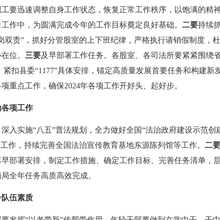
职工要迅速调整自身工作状态，恢复正常工作秩序，以饱满的精
自工作中，为圆满完成今年的工作目标奠定良好基础。
二要
持续
一岗双责”，抓好分管股室的上下班纪律，严格执行请销假制度，
心在位。
三要
及早部署工作任务。各股室、各司法所要紧紧围绕
安排，紧扣县委“1177”具体安排，锚定高质量发展首要任务和构建新
各项重点工作，确保2024年各项工作开好头、起好步。
动各项工作
，深入实施
“八五”普法规划，全力做好全国“法治政府建设示范创
建工作，持续完善全国法治宣传教育基地东源陈列馆等工作。
二
尽早部署安排，制定工作措施、确定工作目标、完善任务清单，
局局全年任务高质高效完成。
升队伍素质
部要发挥
“以老带新”传帮带作用，年轻干部要做到在学中干、干