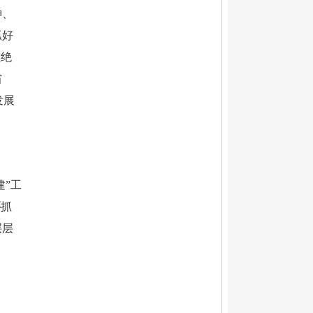
神、
抓好
杜绝
省
发展
建”工
要
抓
层层
中