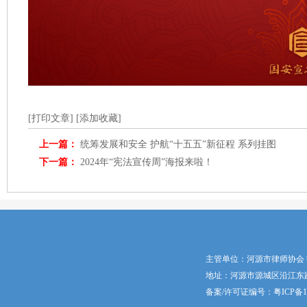
[打印文章]
[添加收藏]
上一篇：
统筹发展和安全 护航“十五五”新征程 系列挂图
下一篇：
2024年“宪法宣传周”海报来啦！
主管单位：河源市律师协会
地址：河源市源城区沿江东路5号 邮
备案/许可证编号：
粤ICP备1